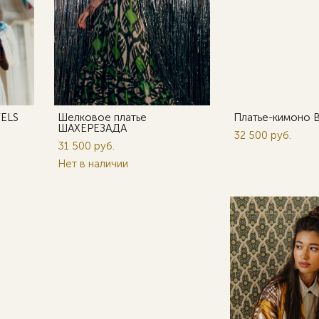
WELS
Шелковое платье
Платье-кимоно 
ШАХЕРЕЗАДА
32 500 pуб.
31 500 pуб.
Нет в наличии