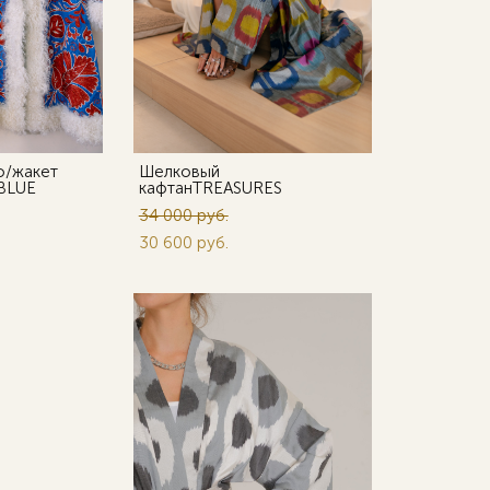
о/жакет
Шелковый
BLUE
кафтанTREASURES
34 000 pуб.
30 600 pуб.