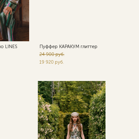
о LINES
Пуффер КАРАКУМ глиттер
24 900 pуб.
19 920 pуб.