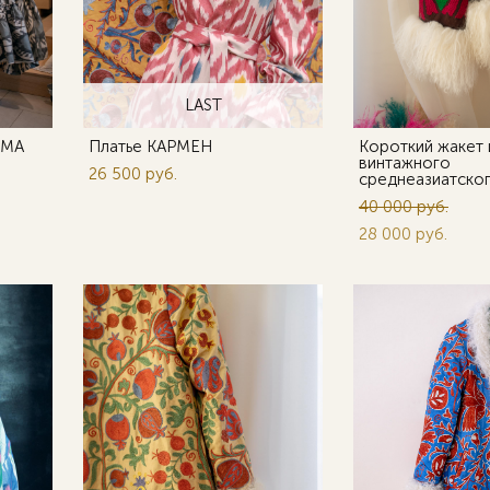
LAST
OMA
Платье КАРМЕН
Короткий жакет 
винтажного
26 500 pуб.
среднеазиатско
40 000 pуб.
28 000 pуб.