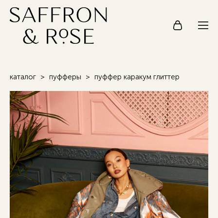
каталог
>
пуфферы
>
пуффер каракум глиттер